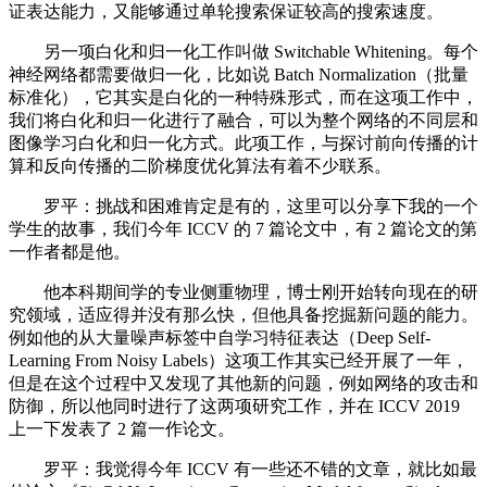
证表达能力，又能够通过单轮搜索保证较高的搜索速度。
另一项白化和归一化工作叫做 Switchable Whitening。每个
神经网络都需要做归一化，比如说 Batch Normalization（批量
标准化），它其实是白化的一种特殊形式，而在这项工作中，
我们将白化和归一化进行了融合，可以为整个网络的不同层和
图像学习白化和归一化方式。此项工作，与探讨前向传播的计
算和反向传播的二阶梯度优化算法有着不少联系。
罗平：挑战和困难肯定是有的，这里可以分享下我的一个
学生的故事，我们今年 ICCV 的 7 篇论文中，有 2 篇论文的第
一作者都是他。
他本科期间学的专业侧重物理，博士刚开始转向现在的研
究领域，适应得并没有那么快，但他具备挖掘新问题的能力。
例如他的从大量噪声标签中自学习特征表达（Deep Self-
Learning From Noisy Labels）这项工作其实已经开展了一年，
但是在这个过程中又发现了其他新的问题，例如网络的攻击和
防御，所以他同时进行了这两项研究工作，并在 ICCV 2019
上一下发表了 2 篇一作论文。
罗平：我觉得今年 ICCV 有一些还不错的文章，就比如最