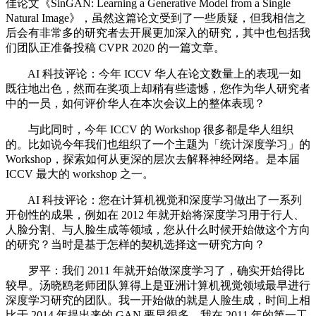
佳论文《SinGAN: Learning a Generative Model from a Single
Natural Image》，虽然这篇论文受到了一些质疑，但我相信之
后会有非常多的研究者去开展更加深入的研究，其中也包括我
们团队正准备投稿 CVPR 2020 的一篇文章。
AI 科技评论：今年 ICCV 华人在论文数量上的表现一如
既往地出色，然而在奖项上却稍有些遗憾，您作为华人研究者
中的一员，如何评价华人在本次会议上的整体表现？
与此同时，今年 ICCV 的 Workshop 很多都是华人组织
的。比如说今年我们也组织了一个主题为「统计深度学习」的
Workshop，探索如何从更深的层次去解释神经网络。是本届
ICCV 最大的 workshop 之一。
AI 科技评论：您在计算机视觉和深度学习做出了一系列
开创性的成果，例如在 2012 年就开始将深度学习用于行人、
人脸分割、与人脸生成等领域，您从什么时候开始做这个方向
的研究？当时是基于怎样的契机选择这一研究方向？
罗平：我们 2011 年就开始做深度学习了，确实开始得比
较早。汤晓鸥老师团队算得上是亚洲计算机视觉领域最早进行
深度学习研究的团队。我一开始做的就是人脸生成，时间上相
比于 2014 年提出来的 GAN 要早很多，我在 2011 年的第一工