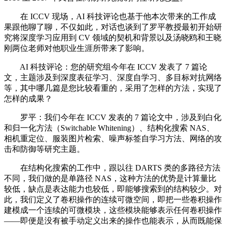
在 ICCV 现场，AI 科技评论也基于他本次带来的工作成
果跟他聊了聊，不仅如此，对话也谈到了罗平教授最初开始研
究将深度学习应用到 CV 领域的契机和背景以及汤晓鸥和王晓
刚两位老师对他职业生涯所带来了影响。
AI 科技评论：您的研究组今年在 ICCV 发表了 7 篇论
文，主题涉及到深度表征学习、深度自学习、多目标对抗网络
等，其中哪几篇是您比较看重的，采用了怎样的方法，实现了
怎样的成果？
罗平：我们今年在 ICCV 发表的 7 篇论文中，涉及到白化
和归一化方法（Switchable Whitening）、结构化搜索 NAS、
相机重定位、服装图片检索、噪声标签自学习方法、网络的攻
击和防御等研究主题。
在结构化搜索的工作中，跟以往 DARTS 类的多路径方法
不同，我们做的是单路径 NAS，这种方法的优势是计算量比
较低，缺点是表达能力也较低，即能够搜索到的结构较少。对
此，我们定义了卷积操作的连续可微空间，即把一些卷积操作
建模成一个连续的可微模块，这些模块能够表示任何卷积操作
——即便是没有被手动定义出来的操作也能表示，从而既能保