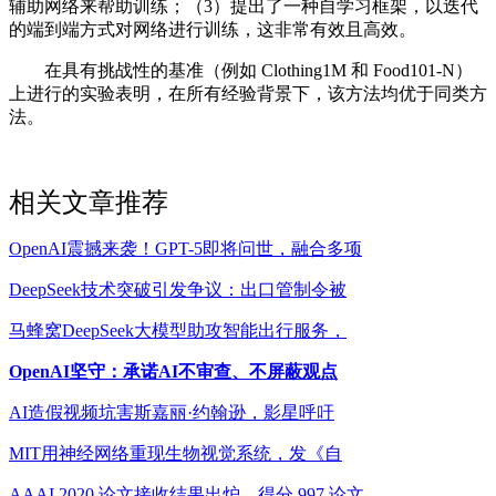
辅助网络来帮助训练；（3）提出了一种自学习框架，以迭代
的端到端方式对网络进行训练，这非常有效且高效。
在具有挑战性的基准（例如 Clothing1M 和 Food101-N）
上进行的实验表明，在所有经验背景下，该方法均优于同类方
法。
相关文章推荐
OpenAI震撼来袭！GPT-5即将问世，融合多项
DeepSeek技术突破引发争议：出口管制令被
马蜂窝DeepSeek大模型助攻智能出行服务，
OpenAI坚守：承诺AI不审查、不屏蔽观点
AI造假视频坑害斯嘉丽·约翰逊，影星呼吁
MIT用神经网络重现生物视觉系统，发《自
AAAI 2020 论文接收结果出炉，得分 997 论文